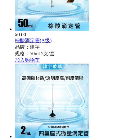
¥
0.00
棕酸滴定管(A级)
品牌：津字
规格：50ml 5支/盒
加入购物车