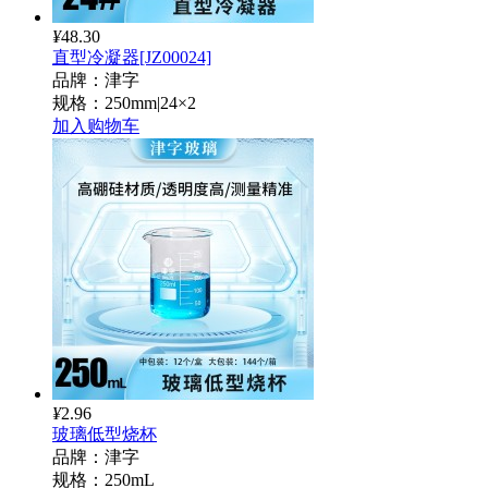
¥
48.30
直型冷凝器[JZ00024]
品牌：津字
规格：250mm|24×2
加入购物车
¥
2.96
玻璃低型烧杯
品牌：津字
规格：250mL