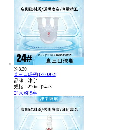
¥
48.30
直三口球瓶[JZ00202]
品牌：津字
规格：250mL|24×3
加入购物车