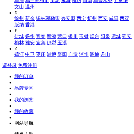
乌海
乌兰察布市
吴忠
威海
潍坊
渭南
乌鲁木齐
五家渠
文山
温州
X
徐州
新余
锡林郭勒盟
兴安盟
西宁
忻州
西安
咸阳
西双
版纳
香港
Y
盐城
扬州
宜春
鹰潭
营口
银川
玉树
烟台
阳泉
运城
延安
榆林
雅安
宜宾
伊犁
玉溪
Z
镇江
中卫
枣庄
淄博
资阳
自贡
泸州
昭通
舟山
请登录
免费注册
我的订单
品牌专区
我的浏览
我的收藏
网站导航