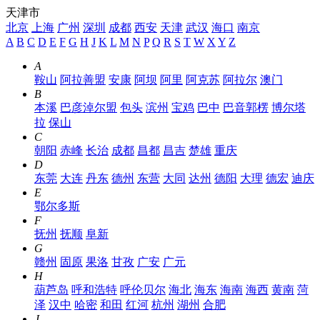
天津市
北京
上海
广州
深圳
成都
西安
天津
武汉
海口
南京
A
B
C
D
E
F
G
H
J
K
L
M
N
P
Q
R
S
T
W
X
Y
Z
A
鞍山
阿拉善盟
安康
阿坝
阿里
阿克苏
阿拉尔
澳门
B
本溪
巴彦淖尔盟
包头
滨州
宝鸡
巴中
巴音郭楞
博尔塔
拉
保山
C
朝阳
赤峰
长治
成都
昌都
昌吉
楚雄
重庆
D
东莞
大连
丹东
德州
东营
大同
达州
德阳
大理
德宏
迪庆
E
鄂尔多斯
F
抚州
抚顺
阜新
G
赣州
固原
果洛
甘孜
广安
广元
H
葫芦岛
呼和浩特
呼伦贝尔
海北
海东
海南
海西
黄南
菏
泽
汉中
哈密
和田
红河
杭州
湖州
合肥
J