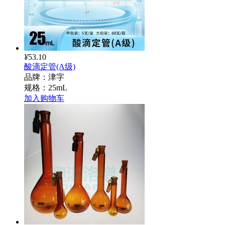
¥
53.10
酸滴定管(A级)
品牌：津字
规格：25mL
加入购物车