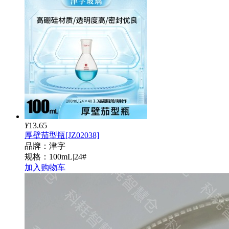
¥
13.65
厚壁茄型瓶[JZ02038]
品牌：津字
规格：100mL|24#
加入购物车