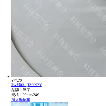
¥
77.70
砂板漏斗[JZ00923]
品牌：津字
规格：90mm/24#
加入购物车