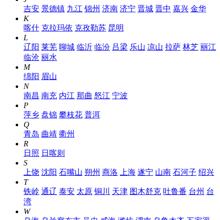
吉安
景德镇
九江
锦州
济南
济宁
晋城
晋中
嘉兴
金华
K
喀什
克拉玛依
克孜勒苏
昆明
L
辽阳
莱芜
聊城
临沂
临汾
吕梁
乐山
凉山
拉萨
林芝
丽江
临沧
丽水
M
绵阳
眉山
N
南昌
南充
内江
那曲
怒江
宁波
P
萍乡
盘锦
攀枝花
普洱
Q
青岛
曲靖
衢州
R
日照
日喀则
S
上饶
沈阳
石嘴山
朔州
商洛
上海
遂宁
山南
石河子
绍兴
T
铁岭
通辽
泰安
太原
铜川
天津
图木舒克
吐鲁番
台州
台
湾
W