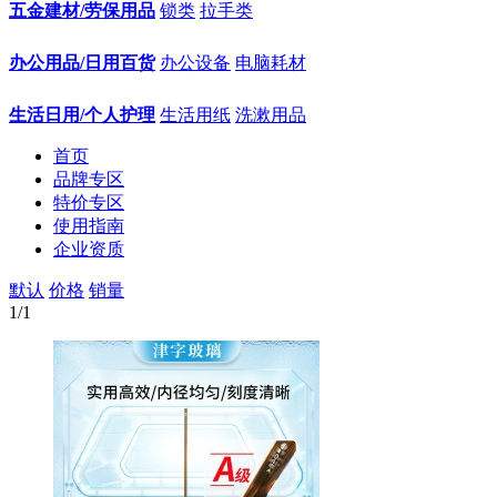
五金建材/劳保用品
锁类
拉手类
办公用品/日用百货
办公设备
电脑耗材
生活日用/个人护理
生活用纸
洗漱用品
首页
品牌专区
特价专区
使用指南
企业资质
默认
价格
销量
1
/1