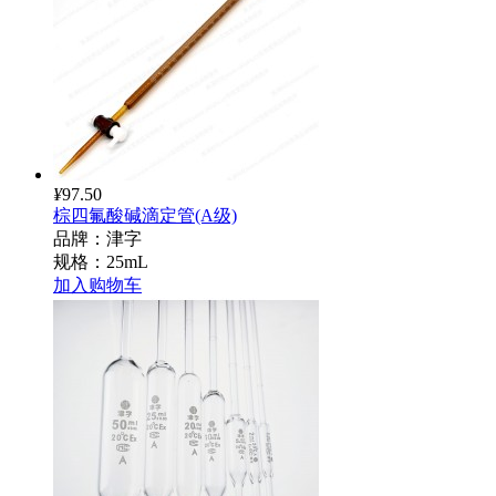
¥
97.50
棕四氟酸碱滴定管(A级)
品牌：津字
规格：25mL
加入购物车