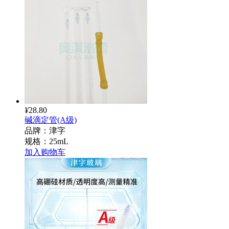
¥
28.80
碱滴定管(A级)
品牌：津字
规格：25mL
加入购物车