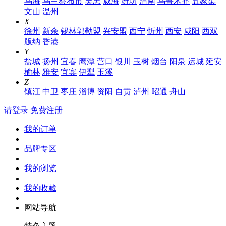
乌海
乌兰察布市
吴忠
威海
潍坊
渭南
乌鲁木齐
五家渠
文山
温州
X
徐州
新余
锡林郭勒盟
兴安盟
西宁
忻州
西安
咸阳
西双
版纳
香港
Y
盐城
扬州
宜春
鹰潭
营口
银川
玉树
烟台
阳泉
运城
延安
榆林
雅安
宜宾
伊犁
玉溪
Z
镇江
中卫
枣庄
淄博
资阳
自贡
泸州
昭通
舟山
请登录
免费注册
我的订单
品牌专区
我的浏览
我的收藏
网站导航