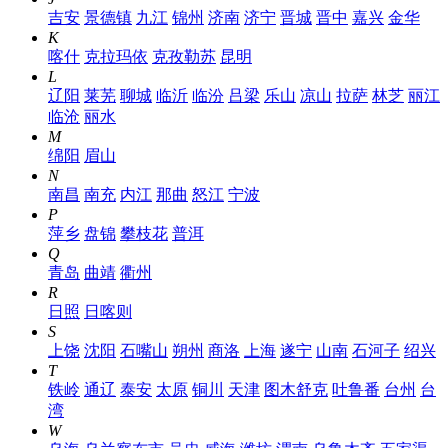
吉安
景德镇
九江
锦州
济南
济宁
晋城
晋中
嘉兴
金华
K
喀什
克拉玛依
克孜勒苏
昆明
L
辽阳
莱芜
聊城
临沂
临汾
吕梁
乐山
凉山
拉萨
林芝
丽江
临沧
丽水
M
绵阳
眉山
N
南昌
南充
内江
那曲
怒江
宁波
P
萍乡
盘锦
攀枝花
普洱
Q
青岛
曲靖
衢州
R
日照
日喀则
S
上饶
沈阳
石嘴山
朔州
商洛
上海
遂宁
山南
石河子
绍兴
T
铁岭
通辽
泰安
太原
铜川
天津
图木舒克
吐鲁番
台州
台
湾
W