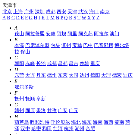
天津市
北京
上海
广州
深圳
成都
西安
天津
武汉
海口
南京
A
B
C
D
E
F
G
H
J
K
L
M
N
P
Q
R
S
T
W
X
Y
Z
A
鞍山
阿拉善盟
安康
阿坝
阿里
阿克苏
阿拉尔
澳门
B
本溪
巴彦淖尔盟
包头
滨州
宝鸡
巴中
巴音郭楞
博尔塔
拉
保山
C
朝阳
赤峰
长治
成都
昌都
昌吉
楚雄
重庆
D
东莞
大连
丹东
德州
东营
大同
达州
德阳
大理
德宏
迪庆
E
鄂尔多斯
F
抚州
抚顺
阜新
G
赣州
固原
果洛
甘孜
广安
广元
H
葫芦岛
呼和浩特
呼伦贝尔
海北
海东
海南
海西
黄南
菏
泽
汉中
哈密
和田
红河
杭州
湖州
合肥
J